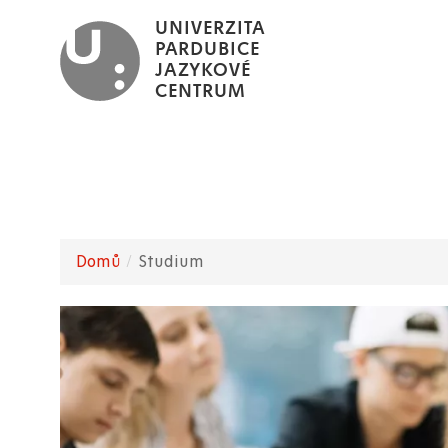
Přejít
UNIVERZITA
k
PARDUBICE
JAZYKOVÉ
hlavnímu
CENTRUM
obsahu
Domů
Studium
Drobečková
navigace