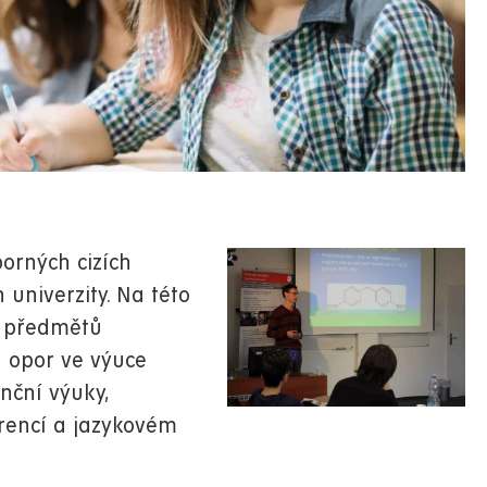
orných cizích
h univerzity. Na této
h předmětů
 opor ve výuce
nční výuky,
erencí a jazykovém