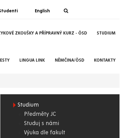
Studenti
English
YKOVÉ ZKOUŠKY A PŘÍPRAVNÝ KURZ - ÖSD
STUDIUM
ESTY
LINGUA LINK
NĚMČINA/ÖSD
KONTAKTY
Studium
11.
Předměty JC
Studuj s námi
JC
Výuka dle fakult